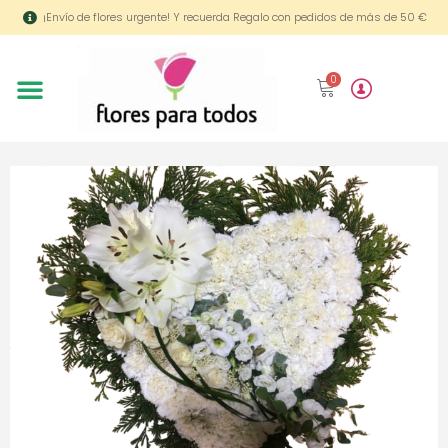
¡Envío de flores urgente! Y recuerda Regalo con pedidos de más de 50 €
0
Ramos de flores
Centros naturales
Plantas de regalo
Productos especiales