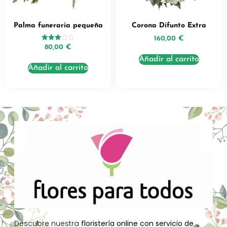
Palma funeraria pequeña
Corona Difunto Extra
160,00
€
Valorado
80,00
€
con
3.00
Añadir al carrito
de 5
Añadir al carrito
Descubre nuestra
floristería online con servicio de