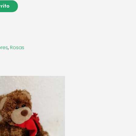
rito
ores
,
Rosas