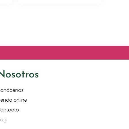
Nosotros
onócenos
ienda online
ontacto
log