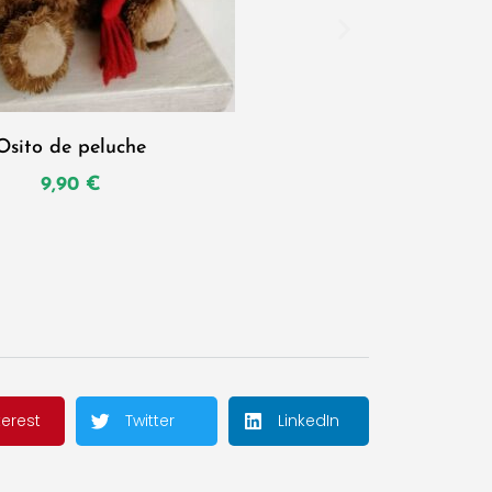
Osito de peluche
9,90
€
Añadir al carri
terest
Twitter
LinkedIn